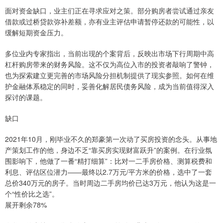
面对资金缺口，业主们正在寻求应对之策。部分购房者尝试通过亲友
借款或过桥贷款弥补差额，亦有业主评估申请暂停还款的可能性，以
缓解短期资金压力。
多位业内专家指出，当前出现的个案背后，反映出市场下行周期中高
杠杆购房带来的财务风险。这不仅为高位入市的投资者敲响了警钟，
也为探索建立更完善的市场风险分担机制提供了现实参照。如何在维
护金融体系稳定的同时，妥善化解居民债务风险，成为当前值得深入
探讨的课题。
缺口
2021年10月，刚毕业不久的郑豪第一次动了买房投资的念头。从事地
产策划工作的他，身边不乏“靠买房实现财富跃升”的案例。在行业氛
围影响下，他做了一番“精打细算”：比对一二手房价格、测算税费和
利息、评估区位潜力——最终以2.7万元/平方米的价格，选中了一套
总价340万元的房子。当时周边二手房均价已达3万元，他认为这是一
个“性价比之选”。
展开剩余78%