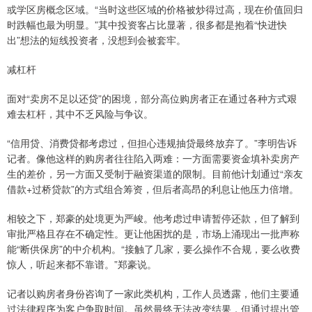
或学区房概念区域。“当时这些区域的价格被炒得过高，现在价值回归
时跌幅也最为明显。”其中投资客占比显著，很多都是抱着“快进快
出”想法的短线投资者，没想到会被套牢。
减杠杆
面对“卖房不足以还贷”的困境，部分高位购房者正在通过各种方式艰
难去杠杆，其中不乏风险与争议。
“信用贷、消费贷都考虑过，但担心违规抽贷最终放弃了。”李明告诉
记者。像他这样的购房者往往陷入两难：一方面需要资金填补卖房产
生的差价，另一方面又受制于融资渠道的限制。目前他计划通过“亲友
借款+过桥贷款”的方式组合筹资，但后者高昂的利息让他压力倍增。
相较之下，郑豪的处境更为严峻。他考虑过申请暂停还款，但了解到
审批严格且存在不确定性。更让他困扰的是，市场上涌现出一批声称
能“断供保房”的中介机构。“接触了几家，要么操作不合规，要么收费
惊人，听起来都不靠谱。”郑豪说。
记者以购房者身份咨询了一家此类机构，工作人员透露，他们主要通
过法律程序为客户争取时间。虽然最终无法改变结果，但通过提出管