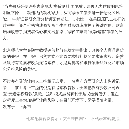
“当房价反弹使许多家庭脱离‘房贷倒挂’困境后，居民无力偿债的风险
明显下降，主动违约的动机减少，从而减缓了债务进一步恶化的风
险。”中邮证券研究所分析师梁伟超进一步指出，在美国居民去杠杆的
过程中，资产价格快速修复所产生的财富效应发挥了关键作用。财富
增加改善了消费者信心和支出意愿，减轻了家庭“被动储蓄”偿债的压
力。
北京师范大学金融学教授钟伟此前在发文中指出，改善个人商品房贷
款的关键，在于银行房贷方式不能既要求抵押物又要求追索权。房贷
从银行有追索权改为无追索权，才是购房者和银行依据法制化和市场
化分担风险的关键。
不过亦有受访业内人士持相反态度。一名房产方面研究人士告诉记
者，目前世界上主流的仍是有追索权贷款，美国也仅有少数州可设
置“无追索权贷款”条款。这种模式虽然有利于居民缓解债务，但在一
定程度上会增加银行业的风险，在目前环境下，需要谨慎考量。
发布于：上海市
七星配资官网提示：文章来自网络，不代表本站观点。