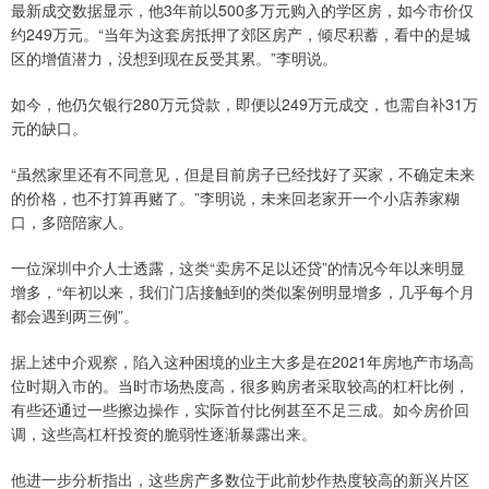
最新成交数据显示，他3年前以500多万元购入的学区房，如今市价仅
约249万元。“当年为这套房抵押了郊区房产，倾尽积蓄，看中的是城
区的增值潜力，没想到现在反受其累。”李明说。
如今，他仍欠银行280万元贷款，即便以249万元成交，也需自补31万
元的缺口。
“虽然家里还有不同意见，但是目前房子已经找好了买家，不确定未来
的价格，也不打算再赌了。”李明说，未来回老家开一个小店养家糊
口，多陪陪家人。
一位深圳中介人士透露，这类“卖房不足以还贷”的情况今年以来明显
增多，“年初以来，我们门店接触到的类似案例明显增多，几乎每个月
都会遇到两三例”。
据上述中介观察，陷入这种困境的业主大多是在2021年房地产市场高
位时期入市的。当时市场热度高，很多购房者采取较高的杠杆比例，
有些还通过一些擦边操作，实际首付比例甚至不足三成。如今房价回
调，这些高杠杆投资的脆弱性逐渐暴露出来。
他进一步分析指出，这些房产多数位于此前炒作热度较高的新兴片区