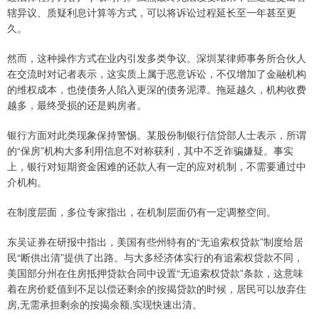
辖异议、质疑利息计算等方式，可以将诉讼过程延长至一年甚至更
久。
然而，这种操作方式在业内引发多类争议。深圳某律师事务所合伙人
在交流时对记者表示，这实质上属于恶意诉讼，不仅增加了金融机构
的维权成本，也使债务人陷入更深的债务泥潭。拖延越久，机构收费
越多，最终受损的还是购房者。
银行方面对此类现象保持警惕。某股份制银行信贷部人士表示，所谓
的“保房”机构大多利用信息不对称获利，其中不乏诈骗嫌疑。事实
上，银行对短期资金困难的还款人有一定的应对机制，不需要通过中
介机构。
在制度层面，多位专家指出，在机制层面仍有一定调整空间。
东吴证券在研报中指出，美国有些州特有的“无追索权贷款”制度给居
民“断供出清”提供了出路。与大多经济体实行的有追索权贷款不同，
美国部分州在住房抵押贷款合同中设置“无追索权贷款”条款，这意味
着在房价贬值到不足以偿还剩余的按揭贷款的时候，居民可以放弃住
房,无需承担剩余的按揭余额,实现快速出清。