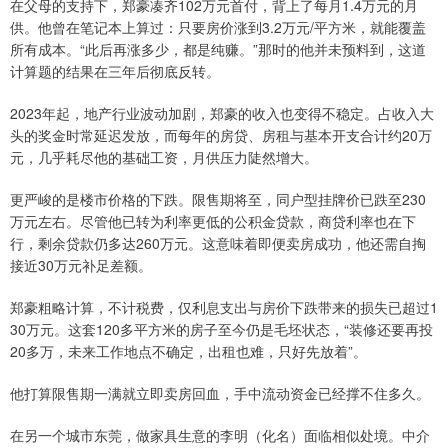
在父母的支持下，郑豪凑齐102万元首付，背上了每月1.4万元的月
供。他曾在笔记本上算过：只要房价涨到3.2万元/平方米，就能覆盖
所有成本。“此后再涨多少，都是纯赚。”那时的他并未预料到，这道
计算题的结果在三年后彻底反转。
2023年起，地产行业波动加剧，郑豪的收入也变得不稳定。占收入大
头的奖金时常延迟发放，而每年的房贷、房租与基本开支合计约20万
元，几乎耗尽他的基础工资，月供压力陡然增大。
更严峻的是楼市价格的下跌。限售期将至，同户型挂牌价已跌至230
万元左右。尽管他已转为利率更低的公积金贷款，商贷利率也在下
行，剩余贷款仍多达260万元。这意味着即便卖房成功，他还需自掏
接近30万元补足差额。
郑豪粗略计算，不计税费，仅利息支出与房价下跌带来的损失已超过1
30万元。这套120多平方米的房子至今仍是毛坯状态，“装修还要再投
20多万，未来工作地点不确定，出租也难，只好先放着”。
他打算限售期一满就立即卖房回血，手中流动资金已经撑不住多久。
在另一个城市东莞，做家具生意的李明（化名）面临相似处境。中介