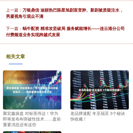
上一篇：
万银鼎信 迪丽热巴陈星旭剧宣变肿、新剧被质疑注水，
男凝视角引观众不满
下一篇：
蜗牛配资 精准攻坚破局 服务赋能增长——连云港分公司
付费频道业务实现跨越式发展
相关文章
聚宏鑫操盘 对标英伟达！华为
老品牌速配 冬至福至 3个秘诀
即将发布AI突破性技术……盘前
快收藏！
重要消息还有这些