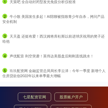
1
​天策吧 全自动封闭型发光免疫分析仪校准
2
​牛小散 美国发生多起！AI陪聊被指致青少年自杀，拷问产品
安全机制
3
​天天盈 还挺有爱！西汉姆将库杜斯以前进球庆祝用的凳子还
给他
4
​声优配音 利空突袭！英伟达美股盘后刚刚直线跳水！
5
​玖玖配资网 金融监管总局局长李云泽：今年一季度 新增个人
住房贷款创2022年以来单季最大增幅
七星配资官网
股票账户开户