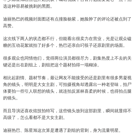
选这种容易被挑刺的黑图。
迪丽热巴的视频封面图还有点撞脸杨紫，她脸肿了的评论还被点到了
高赞。
这次线下两人的状态都不行，但能看出很卖力在营业，光是让观众磕
糖的互动花絮就拍了好多个，热巴还亲自叼筷子还原剧里的场面。
很多观众也同情他们，觉得两位演员都很尽力，剧集热度上不去的关
键还是出在剧组上，剧组把这个题材拍得一塌糊涂。
相比起剧情、题材节奏，最让网友不能接受的还是剧里有很多男凝视
角的镜头，明明是大女主剧，可拍摄视角却透露出一种老登味，拍尸
体要拍一些引人联想的镜头，就连拍反派林喜柔的时候，也得拍点腿
的镜头。
而且导演还喜欢炫技拍特写，这些镜头放到这部剧里，瞬间就显得不
高级了，怎么看都不是大女主剧。
迪丽热巴、陈星旭这次算是遭遇了剧组的背刺，身为流量明星。