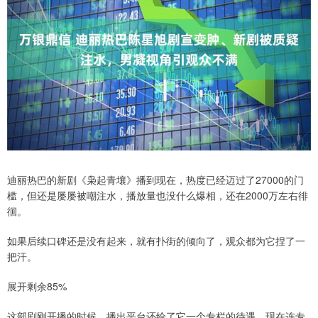
迪丽热巴的新剧《枭起青壤》播到现在，热度已经迈过了27000的门
槛，但还是屡屡被嘲注水，播放量也没什么爆相，还在2000万左右徘
徊。
如果后续口碑还是没有起来，就有扑街的倾向了，观众都为它捏了一
把汗。
展开剩余85%
这部剧刚开播的时候，播出平台还给了它一个专栏的待遇，现在连专