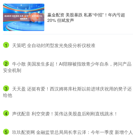
赢金配资 美股暴跌 私募“中招”！年内亏超
20% 但斌发声
1
​天策吧 全自动封闭型发光免疫分析仪校准
2
​牛小散 美国发生多起！AI陪聊被指致青少年自杀，拷问产品
安全机制
3
​天天盈 还挺有爱！西汉姆将库杜斯以前进球庆祝用的凳子还
给他
4
​声优配音 利空突袭！英伟达美股盘后刚刚直线跳水！
5
​玖玖配资网 金融监管总局局长李云泽：今年一季度 新增个人