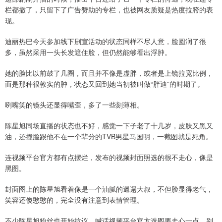
栏都撤了，只留下了广告赞助的专栏，也被网友质疑是热度拉胯的表
现。
迪丽热巴今天参加线下剧宣活动的状态同样不尽人意，脸圆润了很
多，虽然采用一头长发遮住脸，但仍然能够看出浮肿。
她的脸比以前鼓了几圈，而且并不像是虚胖，或者是上镜拉宽比例，
而是那种很敦实的肿，状态又回到她当初被叫做“胖迪”的时期了。
咧嘴笑的镜头还显得嘴歪，多了一些刻薄相。
陈星旭同场直播的状态也不好，感觉一下子老了十几岁，皮肤又黑又
油，还撞脸跟他不在一个辈分的TVB男星马国明，一截图就是死角。
连视频平台官方都有点摆烂，发布的视频封面照选的很不走心，像是
黑图。
封面图上的陈星旭看着像是一个油腻的邋遢大叔，不但脸显得老气，
笑容还傻憨憨的，完全没有注意到表情管理。
不少陈星旭粉丝也开始抗议，喊话视频平台官方选图要走心一点，别