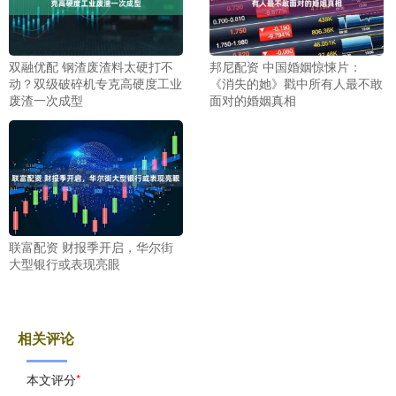
双融优配 钢渣废渣料太硬打不
邦尼配资 中国婚姻惊悚片：
动？双级破碎机专克高硬度工业
《消失的她》戳中所有人最不敢
废渣一次成型
面对的婚姻真相
联富配资 财报季开启，华尔街
大型银行或表现亮眼
相关评论
本文评分
*