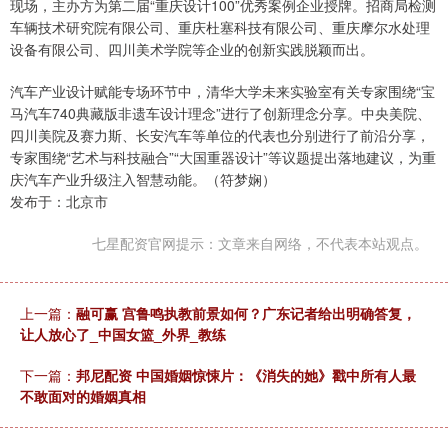
现场，主办方为第二届“重庆设计100”优秀案例企业授牌。招商局检测
车辆技术研究院有限公司、重庆杜塞科技有限公司、重庆摩尔水处理
设备有限公司、四川美术学院等企业的创新实践脱颖而出。
汽车产业设计赋能专场环节中，清华大学未来实验室有关专家围绕“宝
马汽车740典藏版非遗车设计理念”进行了创新理念分享。中央美院、
四川美院及赛力斯、长安汽车等单位的代表也分别进行了前沿分享，
专家围绕“艺术与科技融合”“大国重器设计”等议题提出落地建议，为重
庆汽车产业升级注入智慧动能。（符梦娴）
发布于：北京市
七星配资官网提示：文章来自网络，不代表本站观点。
上一篇：
融可赢 宫鲁鸣执教前景如何？广东记者给出明确答复，
让人放心了_中国女篮_外界_教练
下一篇：
邦尼配资 中国婚姻惊悚片：《消失的她》戳中所有人最
不敢面对的婚姻真相