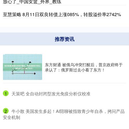
放心了_中国女篮_外界_教练
至慧策略 8月11日双良转债上涨085%，转股溢价率2742%
推荐资讯
东方财通 被俄乌冲突打醒后，普京政府终于
承认了：俄罗斯过去小看了东方！
1
​天策吧 全自动封闭型发光免疫分析仪校准
2
​牛小散 美国发生多起！AI陪聊被指致青少年自杀，拷问产品
安全机制