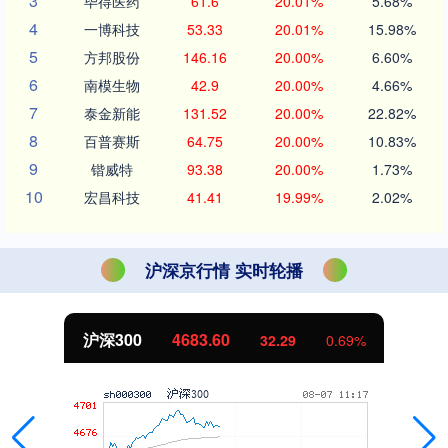
3
毕得医药
61.6
20.01%
5.68%
4
一博科技
53.33
20.01%
15.98%
5
方邦股份
146.16
20.00%
6.60%
6
南模生物
42.9
20.00%
4.66%
7
泰金新能
131.52
20.00%
22.82%
8
百普赛斯
64.75
20.00%
10.83%
9
锴威特
93.38
20.00%
1.73%
10
宏昌科技
41.41
19.99%
2.02%
沪深京行情 实时轮播
北证50
1126.75
%
3.88
0.34%