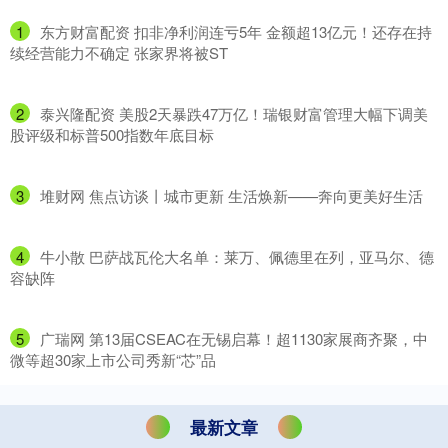
1
​东方财富配资 扣非净利润连亏5年 金额超13亿元！还存在持
续经营能力不确定 张家界将被ST
2
​泰兴隆配资 美股2天暴跌47万亿！瑞银财富管理大幅下调美
股评级和标普500指数年底目标
3
​堆财网 焦点访谈丨城市更新 生活焕新——奔向更美好生活
4
​牛小散 巴萨战瓦伦大名单：莱万、佩德里在列，亚马尔、德
容缺阵
5
​广瑞网 第13届CSEAC在无锡启幕！超1130家展商齐聚，中
微等超30家上市公司秀新“芯”品
最新文章