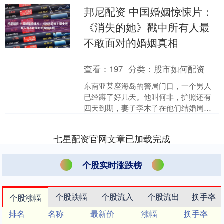
邦尼配资 中国婚姻惊悚片：
《消失的她》戳中所有人最
不敢面对的婚姻真相
查看：
197
分类：
股市如何配资
东南亚某座海岛的警局门口，一个男人
已经蹲了好几天。他叫何非，护照还有
四天到期，妻子李木子在他们结婚周年
旅行中突然人间蒸发。他报警、贴寻人
启事、把手机里妻子的照片....
七星配资官网文章已加载完成
个股实时涨跌榜
个股跌幅
个股流入
个股流出
换手率
个股涨幅
排名
名称
最新价
涨幅
换手率