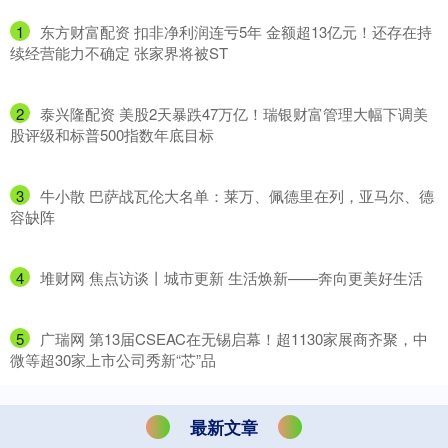
1
​东方财富配资 扣非净利润连亏5年 金额超13亿元！还存在持
续经营能力不确定 张家界将被ST
2
​泰兴隆配资 美股2天暴跌47万亿！瑞银财富管理大幅下调美
股评级和标普500指数年底目标
3
​牛小散 巴萨战瓦伦大名单：莱万、佩德里在列，亚马尔、德
容缺阵
4
​堆财网 焦点访谈丨城市更新 生活焕新——奔向更美好生活
5
​广瑞网 第13届CSEAC在无锡启幕！超1130家展商齐聚，中
微等超30家上市公司秀新“芯”品
最新文章