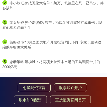
2
​牛小散 巴萨战瓦伦大名单：莱万、佩德里在列，亚马尔、德
容缺阵
3
​蓝乔配资 娶个老婆6次流产，拍戏又被谢霆锋打成重伤，现
在他靠卖卤肉为生
4
​策略池 前10月全国房地产开发投资同比下降 专家：主动收
缩以平衡供求关系
5
​忠泰策略 潘功胜：将两项支持资本市场的工具额度合并为
8000亿元
七星配资官网
股票账户开户
股市如何配资
直接配资官网首页