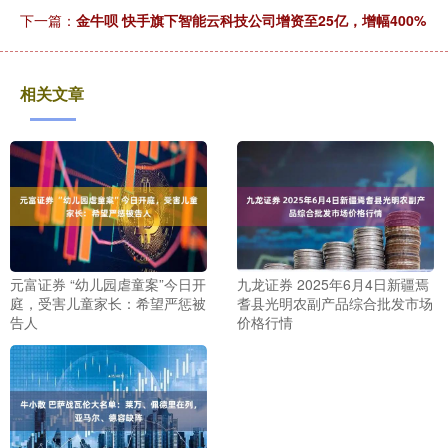
下一篇：
金牛呗 快手旗下智能云科技公司增资至25亿，增幅400%
相关文章
元富证券 “幼儿园虐童案”今日开
九龙证券 2025年6月4日新疆焉
庭，受害儿童家长：希望严惩被
耆县光明农副产品综合批发市场
告人
价格行情