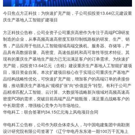
今日焦点方正科技：为快速扩充产能，子公司拟投资13.64亿元建设重
庆生产基地人工智能扩建项目
方正科技公告称，公司全资子公司重庆高密作为专注于高端PCB研发
制造的企业，从事高频高速高密度互联印制线路板的研发、生产、销
售，产品应用于包括人工智能领域高端交换机、服务器、存储等，产
品具有高数据容量、高密度、高速低损耗和高可靠性等技术特征。其
现有的重庆生产基地生产能力已无法满足客户的订单需求。为快速扩
充产能，拟投资13.64亿元（含税）建设重庆生产基地人工智能扩建项
目，项目资金自筹。本次扩建项目核心在于实现公司重庆生产基地产
品结构战略性优化，可快速扩充产能，增加客户的高端订单的承接份
额，推动重庆生产基地从“规模扩张”向“价值提升”转型。有利于公司产
品精准匹配人工智能、云计算、大数据等战略新兴领域对高频高速高
密度PCB的需求，突破目前高端产品产能瓶颈，满足重点战略客户的
中长期需求，增强核心竞争力与市场地位。
华电科工：联合签署约34.15亿元海上风电项目合同
华电科工公告称，公司作为联合体牵头人，与中国电建集团中南勘测
设计研究院有限公司签署了《辽宁华电丹东东港一期100万千瓦海上