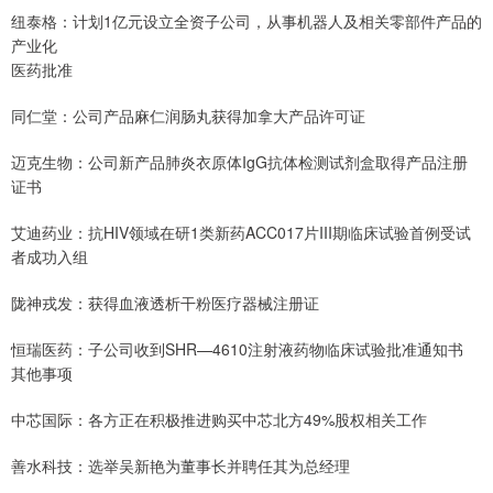
纽泰格：计划1亿元设立全资子公司，从事机器人及相关零部件产品的
产业化
医药批准
同仁堂：公司产品麻仁润肠丸获得加拿大产品许可证
迈克生物：公司新产品肺炎衣原体IgG抗体检测试剂盒取得产品注册
证书
艾迪药业：抗HIV领域在研1类新药ACC017片III期临床试验首例受试
者成功入组
陇神戎发：获得血液透析干粉医疗器械注册证
恒瑞医药：子公司收到SHR—4610注射液药物临床试验批准通知书
其他事项
中芯国际：各方正在积极推进购买中芯北方49%股权相关工作
善水科技：选举吴新艳为董事长并聘任其为总经理