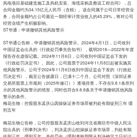
风电项目基础建造施工及风机安装、海缆采购及敷设工程合同》，总
合同金额约为34.15亿元人民币（含税）。该合同属于公司日常经营业
务，合同金额约占公司最近一期经审计营业收入的45.29%，将对公司
经营业绩产生积极影响。
ST华通：申请撤销其他风险警示
ST华通公告称，申请撤销其他风险警示。2024年4月1日，公司收到
中国证监会出具的《行政处罚事先告知书》，载明2018—2022年年度
报告存在虚假记载。2024年11月6日，公司收到中国证监会下发的
《行政处罚决定书》。因此，公司股票于2024年11月8日起被实施其
他风险警示。公司于2024年11月6日收到中国证监会下发的《行政处
罚决定书》，截至公告披露日，已满十二个月。公司对照《深圳证券
交易所股票上市规则（2025年修订）》逐项排查，不存在9.8.1条所列
示的其他风险警示的情形，同时也符合9.8.8条关于申请撤销其他风险
警示的条件。
梅花生物：控股股东孟庆山因操纵证券市场罪被判处有期徒刑三年 缓
刑五年
梅花生物公告称，公司控股股东孟庆山收到河北省廊坊市中级人民法
院出具的《刑事判决书》，判决孟庆山犯操纵证券市场罪，判处有期
徒刑三年，缓刑五年，并处罚金（缓刑考验期限从判决确定之日起计