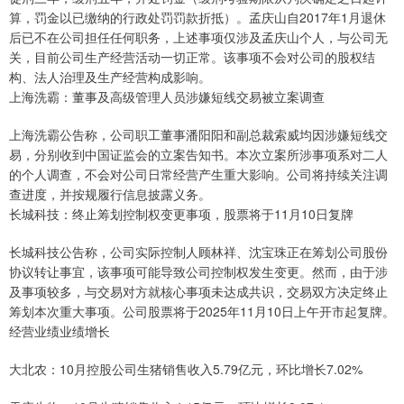
算，罚金以已缴纳的行政处罚罚款折抵）。孟庆山自2017年1月退休
后已不在公司担任任何职务，上述事项仅涉及孟庆山个人，与公司无
关，目前公司生产经营活动一切正常。该事项不会对公司的股权结
构、法人治理及生产经营构成影响。
上海洗霸：董事及高级管理人员涉嫌短线交易被立案调查
上海洗霸公告称，公司职工董事潘阳阳和副总裁索威均因涉嫌短线交
易，分别收到中国证监会的立案告知书。本次立案所涉事项系对二人
的个人调查，不会对公司日常经营产生重大影响。公司将持续关注调
查进度，并按规履行信息披露义务。
长城科技：终止筹划控制权变更事项，股票将于11月10日复牌
长城科技公告称，公司实际控制人顾林祥、沈宝珠正在筹划公司股份
协议转让事宜，该事项可能导致公司控制权发生变更。然而，由于涉
及事项较多，与交易对方就核心事项未达成共识，交易双方决定终止
筹划本次重大事项。公司股票将于2025年11月10日上午开市起复牌。
经营业绩业绩增长
大北农：10月控股公司生猪销售收入5.79亿元，环比增长7.02%