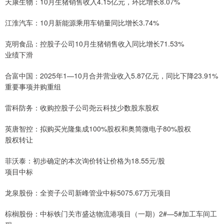
天康生物：10月生猪销售收入4.15亿元，环比增长8.07%
江淮汽车：10月新能源乘用车销量同比增长3.74%
克明食品：控股子公司10月生猪销售收入同比增长71.53%
业绩下滑
合富中国：2025年1—10月合并营业收入5.87亿元，同比下降23.91%
重要事项并购重组
雷科防务：收购控股子公司尧云科技少数股东股权
英唐智控：拟购买光隆集成100%股权和奥简微电子80%股权
股权转让
菲沃泰：初步确定的本次询价转让价格为18.55元/股
项目中标
龙泉股份：全资子公司新峰管业中标5075.67万元项目
棕榈股份：中标铁门关市盛达物流港项目（一期）2#—5#加工车间工