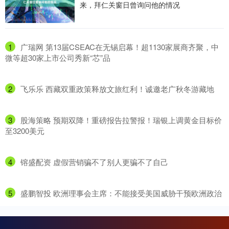
来，拜仁关窗日曾询问他的情况
1
​广瑞网 第13届CSEAC在无锡启幕！超1130家展商齐聚，中
微等超30家上市公司秀新“芯”品
2
​飞乐乐 西藏双重政策释放文旅红利！诚邀老广秋冬游藏地
3
​股海策略 预期双降！重磅报告拉警报！瑞银上调黄金目标价
至3200美元
4
​镕盛配资 虚假营销骗不了别人更骗不了自己
5
​盛鹏智投 欧洲理事会主席：不能接受美国威胁干预欧洲政治