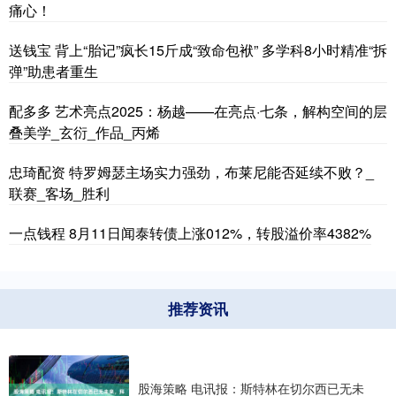
痛心！
送钱宝 背上“胎记”疯长15斤成“致命包袱” 多学科8小时精准“拆
弹”助患者重生
配多多 艺术亮点2025：杨越——在亮点·七条，解构空间的层
叠美学_玄衍_作品_丙烯
忠琦配资 特罗姆瑟主场实力强劲，布莱尼能否延续不败？_
联赛_客场_胜利
一点钱程 8月11日闻泰转债上涨012%，转股溢价率4382%
推荐资讯
股海策略 电讯报：斯特林在切尔西已无未