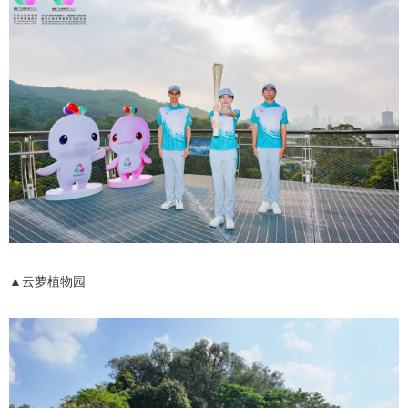
▲云萝植物园