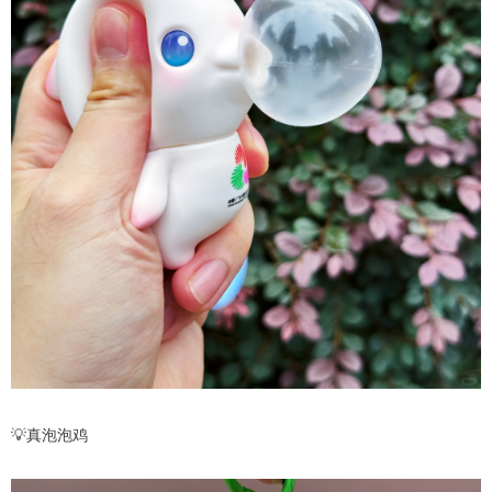
💡真泡泡鸡