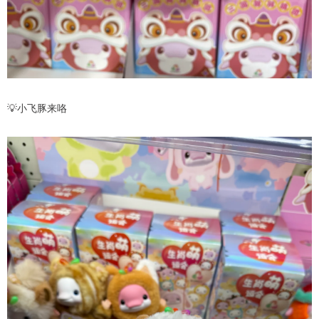
💡小飞豚来咯