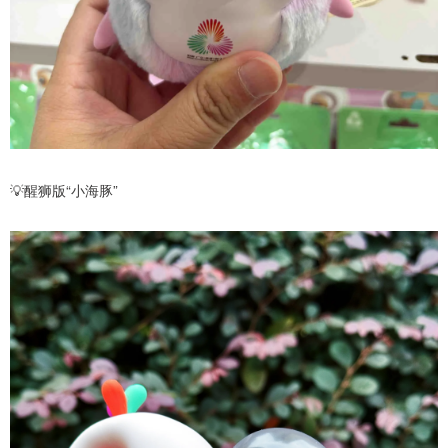
💡醒狮版“小海豚”