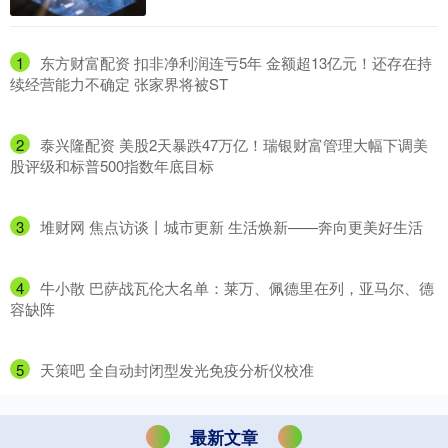
1
​东方财富配资 扣非净利润连亏5年 金额超13亿元！还存在持
续经营能力不确定 张家界将被ST
2
​泰兴隆配资 美股2天暴跌47万亿！瑞银财富管理大幅下调美
股评级和标普500指数年底目标
3
​堆财网 焦点访谈丨城市更新 生活焕新——奔向更美好生活
4
​牛小散 巴萨战瓦伦大名单：莱万、佩德里在列，亚马尔、德
容缺阵
5
​天策吧 全自动封闭型发光免疫分析仪校准
最新文章