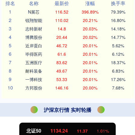
排名
名称
最新价
涨幅
换手率
1
N展芯
116.52
396.89%
79.39%
2
锐翔智能
110.02
20.21%
16.80%
3
志特新材
14.8
20.03%
14.18%
4
博腾股份
20.44
20.02%
14.77%
5
近岸蛋白
46.72
20.01%
5.62%
6
毕得医药
61.6
20.01%
6.12%
7
五洲医疗
83.62
20.01%
18.37%
8
耐科装备
49.67
20.01%
6.83%
9
一博科技
53.33
20.01%
17.26%
10
方邦股份
146.16
20.00%
7.68%
沪深京行情 实时轮播
北证50
1134.24
11.37
1.01%