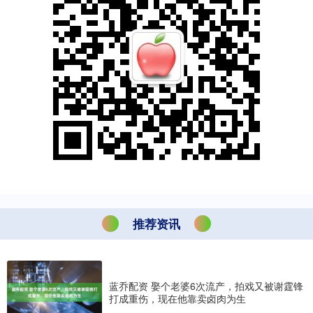
推荐资讯
蓝乔配资 娶个老婆6次流产，拍戏又被谢霆锋
打成重伤，现在他靠卖卤肉为生