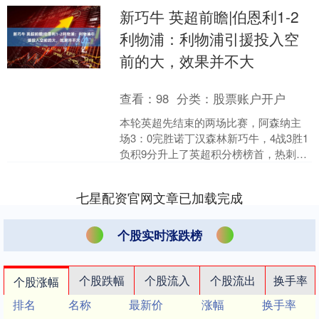
新巧牛 英超前瞻|伯恩利1-2
利物浦：利物浦引援投入空
前的大，效果并不大
查看：
98
分类：
股票账户开户
本轮英超先结束的两场比赛，阿森纳主
场3：0完胜诺丁汉森林新巧牛，4战3胜1
负积9分升上了英超积分榜榜首，热刺客
场3：0完胜联，也是4战3胜1负积9分，
排名第二，....
七星配资官网文章已加载完成
个股实时涨跌榜
个股跌幅
个股流入
个股流出
换手率
个股涨幅
排名
名称
最新价
涨幅
换手率