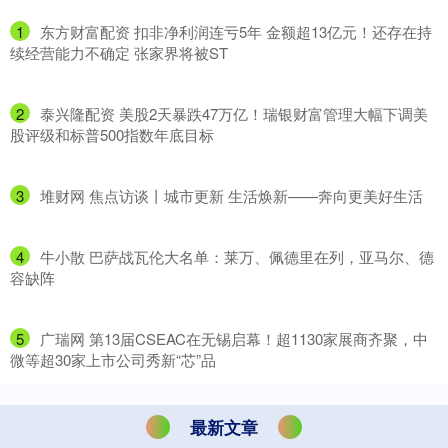
1
​东方财富配资 扣非净利润连亏5年 金额超13亿元！还存在持
续经营能力不确定 张家界将被ST
2
​泰兴隆配资 美股2天暴跌47万亿！瑞银财富管理大幅下调美
股评级和标普500指数年底目标
3
​堆财网 焦点访谈丨城市更新 生活焕新——奔向更美好生活
4
​牛小散 巴萨战瓦伦大名单：莱万、佩德里在列，亚马尔、德
容缺阵
5
​广瑞网 第13届CSEAC在无锡启幕！超1130家展商齐聚，中
微等超30家上市公司秀新“芯”品
最新文章