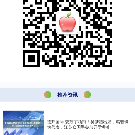
推荐资讯
德邦国际 龚翔宇领衔！吴梦洁出席，惠若琪
为代表，江苏众国手参加开学典礼