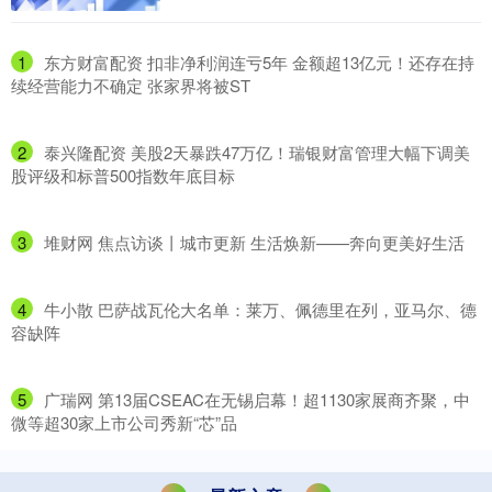
1
​东方财富配资 扣非净利润连亏5年 金额超13亿元！还存在持
续经营能力不确定 张家界将被ST
2
​泰兴隆配资 美股2天暴跌47万亿！瑞银财富管理大幅下调美
股评级和标普500指数年底目标
3
​堆财网 焦点访谈丨城市更新 生活焕新——奔向更美好生活
4
​牛小散 巴萨战瓦伦大名单：莱万、佩德里在列，亚马尔、德
容缺阵
5
​广瑞网 第13届CSEAC在无锡启幕！超1130家展商齐聚，中
微等超30家上市公司秀新“芯”品