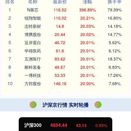
排名
名称
最新价
涨幅
换手率
1
N展芯
116.52
396.89%
79.39%
2
锐翔智能
110.02
20.21%
16.80%
3
志特新材
14.8
20.03%
14.18%
4
博腾股份
20.44
20.02%
14.77%
5
近岸蛋白
46.72
20.01%
5.62%
6
毕得医药
61.6
20.01%
6.12%
7
五洲医疗
83.62
20.01%
18.37%
8
耐科装备
49.67
20.01%
6.83%
9
一博科技
53.33
20.01%
17.26%
10
方邦股份
146.16
20.00%
7.68%
沪深京行情 实时轮播
沪深300
4694.44
43.13
0.93%