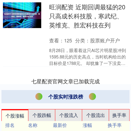
旺润配资 近期回调最猛的20
只高成长科技股，寒武纪、
英维克、胜宏科技在列
查看：
125
分类：
股票账户开户
8月28日，眼看着这只AI芯片明星股冲到
1595.88元的历史高点，当时机构给出的
目标价是1788元。 却犹豫了一下没卖，
结果三个月后的今天，股价已经跌到
124....
七星配资官网文章已加载完成
个股实时涨跌榜
个股跌幅
个股流入
个股流出
换手率
个股涨幅
排名
名称
最新价
涨幅
换手率