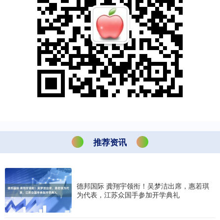
推荐资讯
德邦国际 龚翔宇领衔！吴梦洁出席，惠若琪
为代表，江苏众国手参加开学典礼