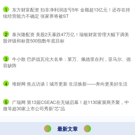
1
​东方财富配资 扣非净利润连亏5年 金额超13亿元！还存在持
续经营能力不确定 张家界将被ST
2
​泰兴隆配资 美股2天暴跌47万亿！瑞银财富管理大幅下调美
股评级和标普500指数年底目标
3
​牛小散 巴萨战瓦伦大名单：莱万、佩德里在列，亚马尔、德
容缺阵
4
​堆财网 焦点访谈丨城市更新 生活焕新——奔向更美好生活
5
​广瑞网 第13届CSEAC在无锡启幕！超1130家展商齐聚，中
微等超30家上市公司秀新“芯”品
最新文章