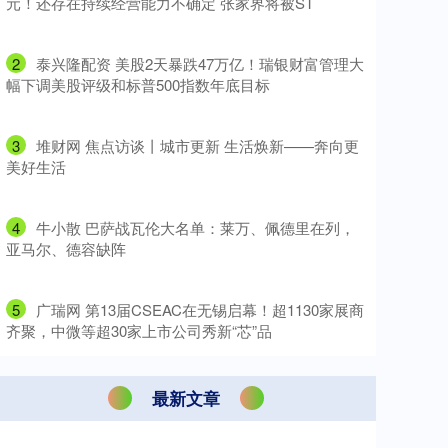
元！还存在持续经营能力不确定 张家界将被ST
2
​泰兴隆配资 美股2天暴跌47万亿！瑞银财富管理大
幅下调美股评级和标普500指数年底目标
3
​堆财网 焦点访谈丨城市更新 生活焕新——奔向更
美好生活
4
​牛小散 巴萨战瓦伦大名单：莱万、佩德里在列，
亚马尔、德容缺阵
5
​广瑞网 第13届CSEAC在无锡启幕！超1130家展商
齐聚，中微等超30家上市公司秀新“芯”品
最新文章