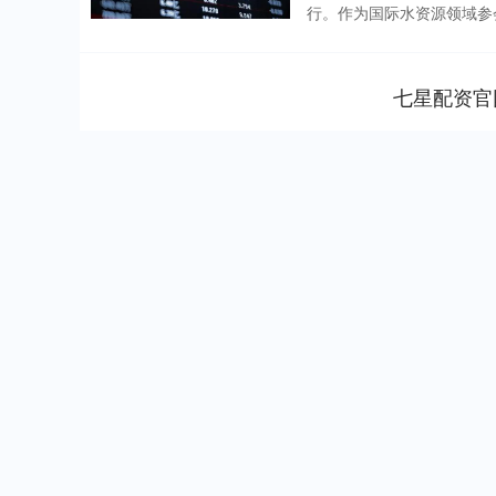
行。作为国际水资源领域参会
七星配资官
上证指数
3940.04
.40
2.13%
39.68
1.