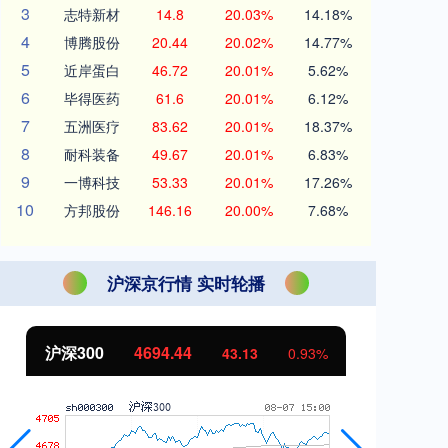
3
志特新材
14.8
20.03%
14.18%
4
博腾股份
20.44
20.02%
14.77%
5
近岸蛋白
46.72
20.01%
5.62%
6
毕得医药
61.6
20.01%
6.12%
7
五洲医疗
83.62
20.01%
18.37%
8
耐科装备
49.67
20.01%
6.83%
9
一博科技
53.33
20.01%
17.26%
10
方邦股份
146.16
20.00%
7.68%
沪深京行情 实时轮播
沪深300
4694.44
北
43.13
0.93%