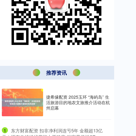
推荐资讯
捷希缘配资 2025玉环 “海屿岛” 生
活旅游目的地农文旅推介活动在杭
州启幕
1
​东方财富配资 扣非净利润连亏5年 金额超13亿