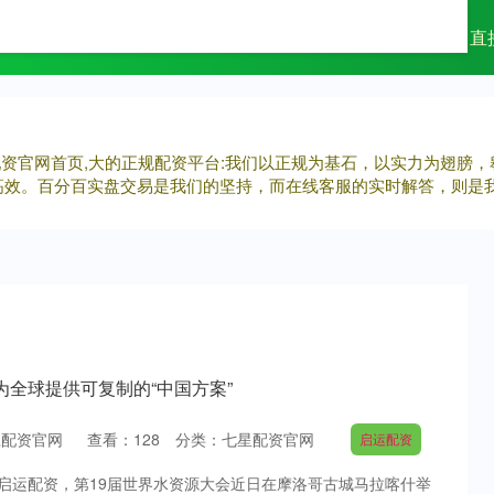
星配资官网
股票账户开户
股市如何配资
直
接配资官网首页,大的正规配资平台:我们以正规为基石，以实力为翅膀
高效。百分百实盘交易是我们的坚持，而在线客服的实时解答，则是
为全球提供可复制的“中国方案”
赢配资官网
查看：
128
分类：
七星配资官网
启运配资
启运配资，第19届世界水资源大会近日在摩洛哥古城马拉喀什举