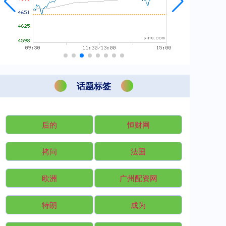
话题标签
后的
恒财网
拷问
法国
欧洲
广州配资网
特朗
成为