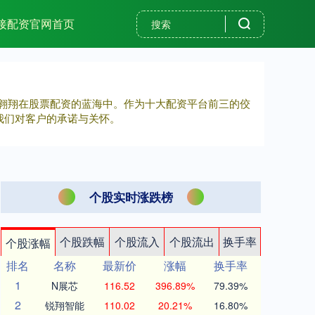
接配资官网首页
，翱翔在股票配资的蓝海中。作为十大配资平台前三的佼
我们对客户的承诺与关怀。
个股实时涨跌榜
个股跌幅
个股流入
个股流出
换手率
个股涨幅
排名
名称
最新价
涨幅
换手率
1
N展芯
116.52
396.89%
79.39%
2
锐翔智能
110.02
20.21%
16.80%