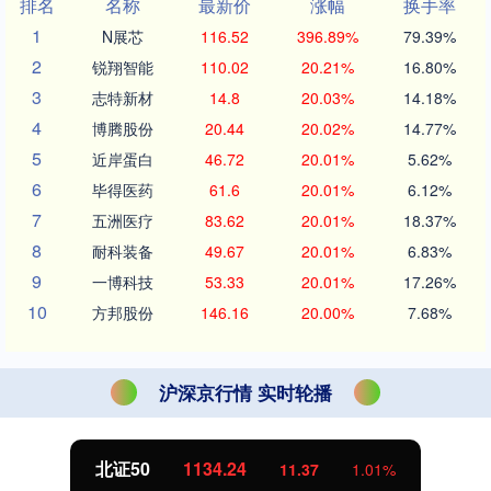
排名
名称
最新价
涨幅
换手率
1
N展芯
116.52
396.89%
79.39%
2
锐翔智能
110.02
20.21%
16.80%
3
志特新材
14.8
20.03%
14.18%
4
博腾股份
20.44
20.02%
14.77%
5
近岸蛋白
46.72
20.01%
5.62%
6
毕得医药
61.6
20.01%
6.12%
7
五洲医疗
83.62
20.01%
18.37%
8
耐科装备
49.67
20.01%
6.83%
9
一博科技
53.33
20.01%
17.26%
10
方邦股份
146.16
20.00%
7.68%
沪深京行情 实时轮播
北证50
1134.24
11.37
1.01%