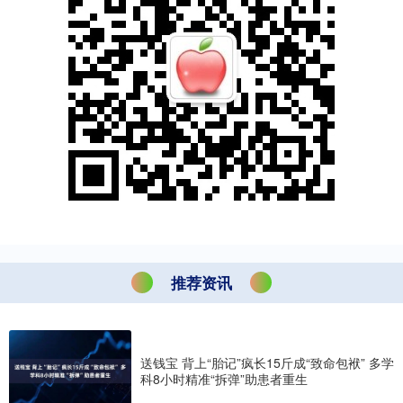
推荐资讯
送钱宝 背上“胎记”疯长15斤成“致命包袱” 多学
科8小时精准“拆弹”助患者重生