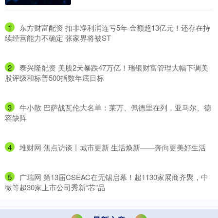
1
​东方财富配资 扣非净利润连亏5年 金额超13亿元！还存在持
续经营能力不确定 张家界将被ST
2
​泰兴隆配资 美股2天暴跌47万亿！瑞银财富管理大幅下调美
股评级和标普500指数年底目标
3
​牛小散 巴萨战瓦伦大名单：莱万、佩德里在列，亚马尔、德
容缺阵
4
​堆财网 焦点访谈丨城市更新 生活焕新——奔向更美好生活
5
​广瑞网 第13届CSEAC在无锡启幕！超1130家展商齐聚，中
微等超30家上市公司秀新“芯”品