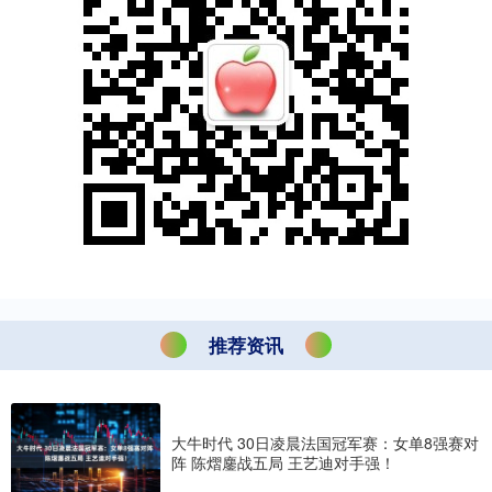
推荐资讯
大牛时代 30日凌晨法国冠军赛：女单8强赛对
阵 陈熠鏖战五局 王艺迪对手强！