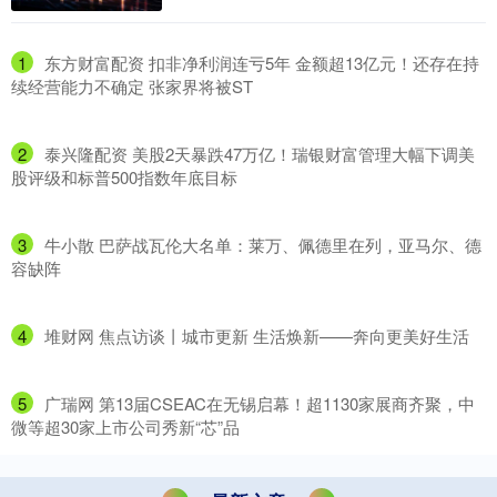
1
​东方财富配资 扣非净利润连亏5年 金额超13亿元！还存在持
续经营能力不确定 张家界将被ST
2
​泰兴隆配资 美股2天暴跌47万亿！瑞银财富管理大幅下调美
股评级和标普500指数年底目标
3
​牛小散 巴萨战瓦伦大名单：莱万、佩德里在列，亚马尔、德
容缺阵
4
​堆财网 焦点访谈丨城市更新 生活焕新——奔向更美好生活
5
​广瑞网 第13届CSEAC在无锡启幕！超1130家展商齐聚，中
微等超30家上市公司秀新“芯”品