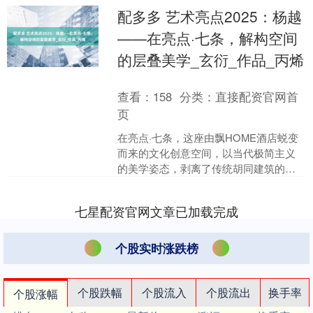
配多多 艺术亮点2025：杨越
——在亮点·七条，解构空间
的层叠美学_玄衍_作品_丙烯
查看：
158
分类：
直接配资官网首
页
在亮点·七条，这座由飘HOME酒店蜕变
而来的文化创意空间，以当代极简主义
的美学姿态，剥离了传统胡同建筑的岁
月痕迹，为艺术家杨越饱含哲思的圆形
创作构筑了完美的展示....
七星配资官网文章已加载完成
个股实时涨跌榜
个股跌幅
个股流入
个股流出
换手率
个股涨幅