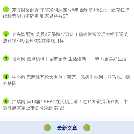
1
​东方财富配资 扣非净利润连亏5年 金额超13亿元！还存在持
续经营能力不确定 张家界将被ST
2
​泰兴隆配资 美股2天暴跌47万亿！瑞银财富管理大幅下调美
股评级和标普500指数年底目标
3
​堆财网 焦点访谈丨城市更新 生活焕新——奔向更美好生活
4
​牛小散 巴萨战瓦伦大名单：莱万、佩德里在列，亚马尔、德
容缺阵
5
​广瑞网 第13届CSEAC在无锡启幕！超1130家展商齐聚，中
微等超30家上市公司秀新“芯”品
最新文章