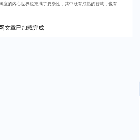
羯座的内心世界也充满了复杂性，其中既有成熟的智慧，也有
网文章已加载完成
沪深300
4684.37
.70%
-10.07
-0.21%