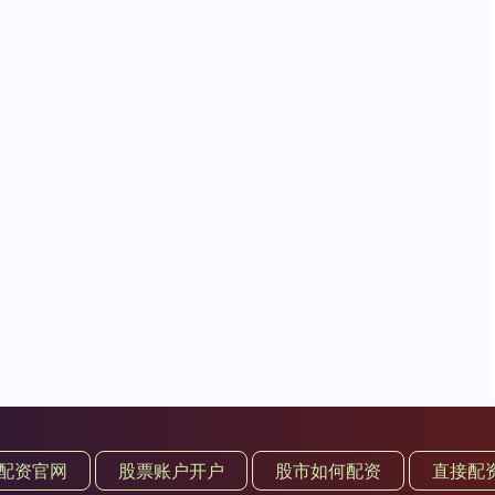
配资官网
股票账户开户
股市如何配资
直接配