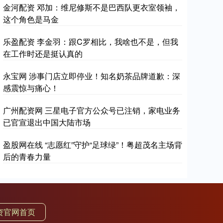
金河配资 邓加：维尼修斯不是巴西队更衣室领袖，
这个角色是马金
乐盈配资 李金羽：跟C罗相比，我啥也不是，但我
在工作时还是挺认真的
永宝网 涉事门店立即停业！知名奶茶品牌道歉：深
感震惊与痛心！
广州配资网 三星电子官方公众号已注销，家电业务
已官宣退出中国大陆市场
盈股网在线 “志愿红”守护“足球绿”！粤超茂名主场背
后的青春力量
资官网首页