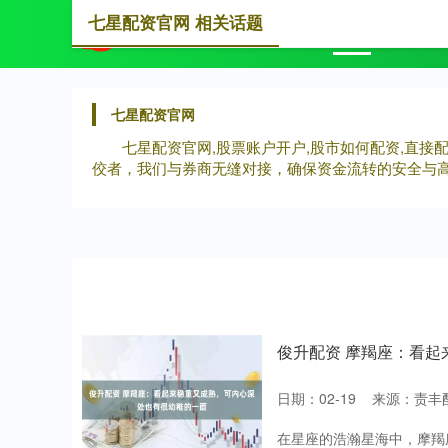
七星配资官网 相关话题
首页
七
七星配资官网
七星配资官网,股票账户开户,股市如何配资,直
佼者，我们与券商无缝对接，确保资金流转的安全与
俊升配资 摩羯座：看
日期：02-19
来源：责丰
在星座的浩瀚星海中，摩羯