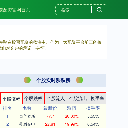
接配资官网首页
，翱翔在股票配资的蓝海中。作为十大配资平台前三的佼
我们对客户的承诺与关怀。
个股实时涨跌榜
个股跌幅
个股流入
个股流出
换手率
个股涨幅
排名
名称
最新价
涨幅
换手率
1
百普赛斯
77.7
20.00%
5.55%
2
蓝盾光电
22.81
19.99%
0.54%