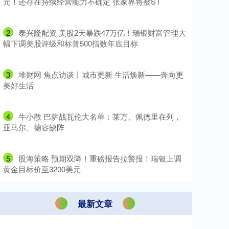
元！还存在持续经营能力不确定 张家界将被ST
2
​泰兴隆配资 美股2天暴跌47万亿！瑞银财富管理大
幅下调美股评级和标普500指数年底目标
3
​堆财网 焦点访谈丨城市更新 生活焕新——奔向更
美好生活
4
​牛小散 巴萨战瓦伦大名单：莱万、佩德里在列，
亚马尔、德容缺阵
5
​股海策略 预期双降！重磅报告拉警报！瑞银上调
黄金目标价至3200美元
最新文章