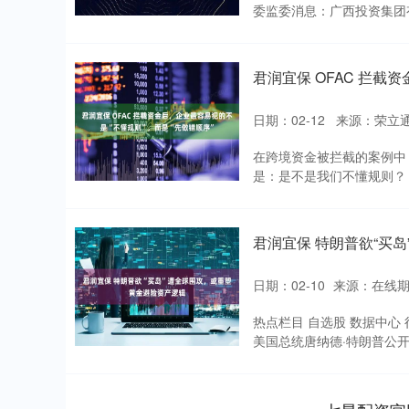
委监委消息：广西投资集团有
君润宜保 OFAC 拦截
日期：02-12
来源：荣立通
在跨境资金被拦截的案例中，只要
是：是不是我们不懂规则？ 
君润宜保 特朗普欲“买
日期：02-10
来源：在线
深证成指
14311.01
热点栏目 自选股 数据中心
.68
1.02%
200.89
1
美国总统唐纳德·特朗普公开