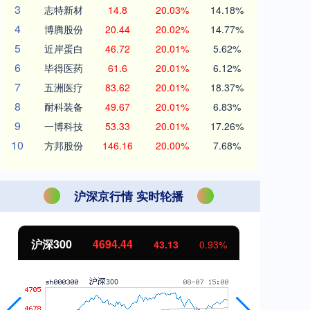
3
志特新材
14.8
20.03%
14.18%
4
博腾股份
20.44
20.02%
14.77%
5
近岸蛋白
46.72
20.01%
5.62%
6
毕得医药
61.6
20.01%
6.12%
7
五洲医疗
83.62
20.01%
18.37%
8
耐科装备
49.67
20.01%
6.83%
9
一博科技
53.33
20.01%
17.26%
10
方邦股份
146.16
20.00%
7.68%
沪深京行情 实时轮播
北证50
1134.24
创
11.37
1.01%