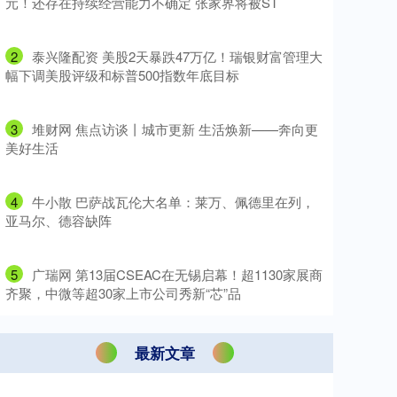
元！还存在持续经营能力不确定 张家界将被ST
2
​泰兴隆配资 美股2天暴跌47万亿！瑞银财富管理大
幅下调美股评级和标普500指数年底目标
3
​堆财网 焦点访谈丨城市更新 生活焕新——奔向更
美好生活
4
​牛小散 巴萨战瓦伦大名单：莱万、佩德里在列，
亚马尔、德容缺阵
5
​广瑞网 第13届CSEAC在无锡启幕！超1130家展商
齐聚，中微等超30家上市公司秀新“芯”品
最新文章