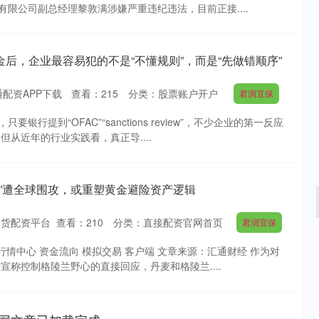
限公司副总经理黎敦满涉嫌严重违纪违法，目前正接....
资金后，企业最容易犯的不是“不懂规则”，而是“先做错顺序”
配资APP下载
查看：
215
分类：
股票账户开户
君润宜保
银行提到“OFAC”“sanctions review”，不少企业的第一反应
但从近年的行业实践看，真正导....
岛”遭全球围攻，或重塑黄金避险资产逻辑
期货配资平台
查看：
210
分类：
直接配资官网首页
君润宜保
沪深300
4694.44
 行情中心 资金流向 模拟交易 客户端 文章来源：汇通财经 作为对
.42%
43.13
0.93%
宣称控制格陵兰野心的直接回应，丹麦和格陵兰....