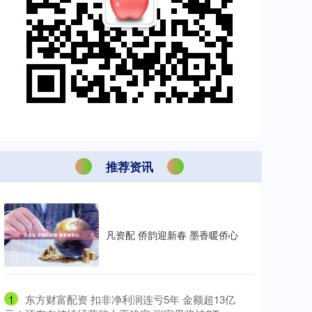
推荐资讯
凡资配 侨韵迎新春 墨香暖侨心
1
​东方财富配资 扣非净利润连亏5年 金额超13亿