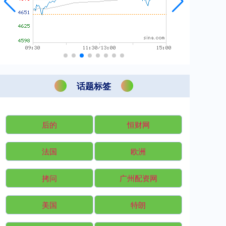
话题标签
后的
恒财网
法国
欧洲
拷问
广州配资网
美国
特朗