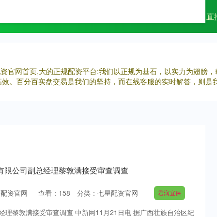
星配资官网
股票账户开户
股市如何配资
直
接配资官网首页,大的正规配资平台:我们以正规为基石，以实力为翅膀
高效。百分百实盘交易是我们的坚持，而在线客服的实时解答，则是
团有限公司副总经理黎敦满接受审查调查
牛配资官网
查看：
158
分类：
七星配资官网
君润宜保
理黎敦满接受审查调查 中新网11月21日电 据广西壮族自治区纪