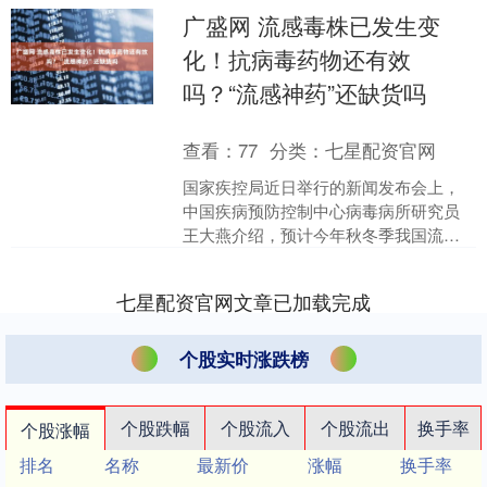
广盛网 流感毒株已发生变
化！抗病毒药物还有效
吗？“流感神药”还缺货吗
查看：
77
分类：
七星配资官网
国家疾控局近日举行的新闻发布会上，
中国疾病预防控制中心病毒病所研究员
王大燕介绍，预计今年秋冬季我国流感
疫情高峰可能出现在12月中下旬和1月
初。 在上海，随着近期....
七星配资官网文章已加载完成
个股实时涨跌榜
个股跌幅
个股流入
个股流出
换手率
个股涨幅
排名
名称
最新价
涨幅
换手率