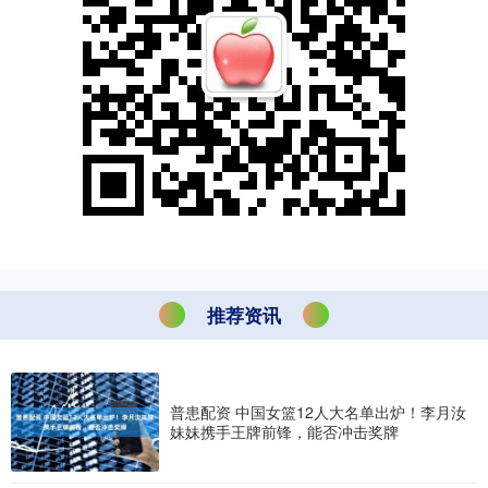
推荐资讯
普患配资 中国女篮12人大名单出炉！李月汝
妹妹携手王牌前锋，能否冲击奖牌