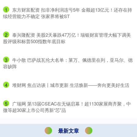
1
​东方财富配资 扣非净利润连亏5年 金额超13亿元！还存在持
续经营能力不确定 张家界将被ST
2
​泰兴隆配资 美股2天暴跌47万亿！瑞银财富管理大幅下调美
股评级和标普500指数年底目标
3
​牛小散 巴萨战瓦伦大名单：莱万、佩德里在列，亚马尔、德
容缺阵
4
​堆财网 焦点访谈丨城市更新 生活焕新——奔向更美好生活
5
​广瑞网 第13届CSEAC在无锡启幕！超1130家展商齐聚，中
微等超30家上市公司秀新“芯”品
最新文章