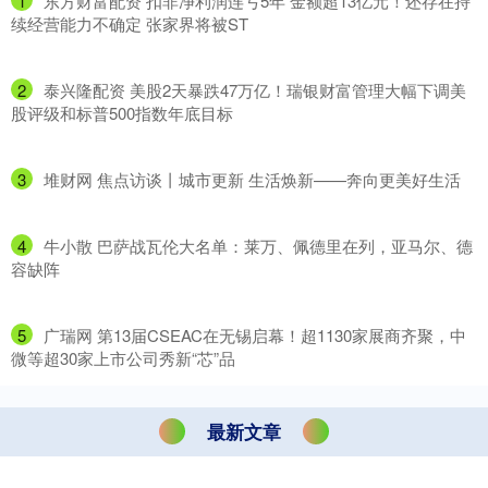
1
​东方财富配资 扣非净利润连亏5年 金额超13亿元！还存在持
续经营能力不确定 张家界将被ST
2
​泰兴隆配资 美股2天暴跌47万亿！瑞银财富管理大幅下调美
股评级和标普500指数年底目标
3
​堆财网 焦点访谈丨城市更新 生活焕新——奔向更美好生活
4
​牛小散 巴萨战瓦伦大名单：莱万、佩德里在列，亚马尔、德
容缺阵
5
​广瑞网 第13届CSEAC在无锡启幕！超1130家展商齐聚，中
微等超30家上市公司秀新“芯”品
最新文章