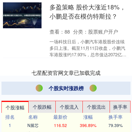
多盈策略 股价大涨近18%，
小鹏是否在模仿特斯拉？
查看：
88
分类：
股票账户开户
一场科技日后，小鹏汽车港股股价连续
多日上涨。截至11月11日收盘，小鹏汽
车港股涨约17.93%，总市值达2072亿港
元，超过理想汽车、蔚来汽车等新势力
车企市值，....
七星配资官网文章已加载完成
个股实时涨跌榜
个股跌幅
个股流入
个股流出
换手率
个股涨幅
排名
名称
最新价
涨幅
换手率
1
N展芯
116.52
396.89%
79.39%