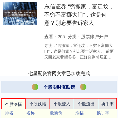
东信证券 “穷搬家，富迁坟，
不穷不富挪大门”，这是何
意？别忘要告诉家人
查看：
205
分类：
股票账户开户
导读：“穷搬家，富迁坟，不穷不富挪大
门”，这是何意？别忘要告诉家人。 前两
天回老家看望爷爷，正好碰到邻居正在
忙着为祖先迁坟，于是就去帮了下忙。
而在帮忙的过程中，....
七星配资官网文章已加载完成
个股实时涨跌榜
个股跌幅
个股流入
个股流出
换手率
个股涨幅
排名
名称
最新价
涨幅
换手率