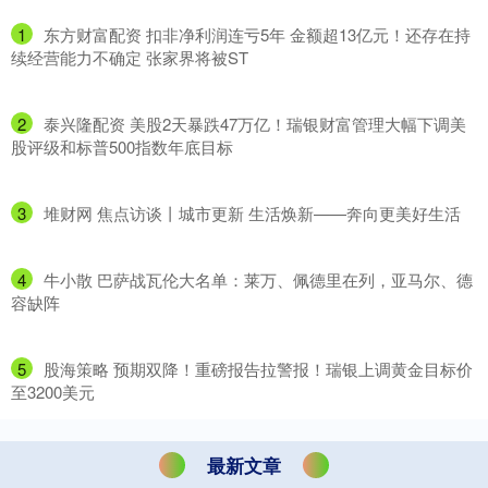
1
​东方财富配资 扣非净利润连亏5年 金额超13亿元！还存在持
续经营能力不确定 张家界将被ST
2
​泰兴隆配资 美股2天暴跌47万亿！瑞银财富管理大幅下调美
股评级和标普500指数年底目标
3
​堆财网 焦点访谈丨城市更新 生活焕新——奔向更美好生活
4
​牛小散 巴萨战瓦伦大名单：莱万、佩德里在列，亚马尔、德
容缺阵
5
​股海策略 预期双降！重磅报告拉警报！瑞银上调黄金目标价
至3200美元
最新文章