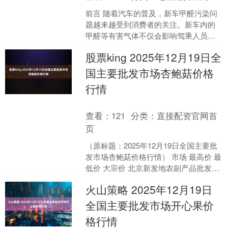
前言 随着汽车的普及，新车甲醛污染问
题越来越受到消费者的关注。新车内的
甲醛等有害气体不仅会影响驾乘人员的
身体健康，还会产生难闻的异味，降低
股票king 2025年12月19日全
驾驶的舒适度。为了帮助....
国主要批发市场杏鲍菇价格
行情
查看：
121
分类：
直接配资官网首
页
（原标题：2025年12月19日全国主要批
发市场杏鲍菇价格行情） 市场 最高价 最
低价 大宗价 北京新发地农副产品批发市
场信息中心 9.00 7.60 8.30....
火山策略 2025年12月19日
全国主要批发市场开心果价
格行情