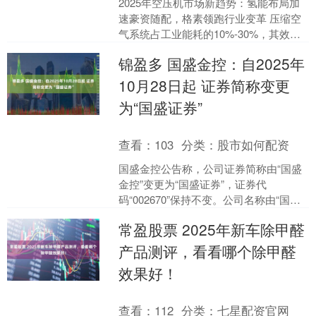
2025年空压机市场新趋势：氢能布局加
速豪资随配，格素领跑行业变革 压缩空
气系统占工业能耗的10%-30%，其效率
直接影响企业生产成本与环保绩效，而
锦盈多 国盛金控：自2025年
氢能空压机正....
10月28日起 证券简称变更
为“国盛证券”
查看：
103
分类：
股市如何配资
国盛金控公告称，公司证券简称由“国盛
金控”变更为“国盛证券”，证券代
码“002670”保持不变。公司名称由“国盛
金融控股集团股份有限公司”变更为“国盛
常盈股票 2025年新车除甲醛
证券股份有....
产品测评，看看哪个除甲醛
效果好！
查看：
112
分类：
七星配资官网