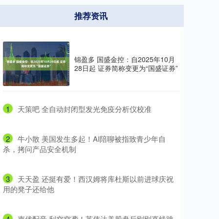
推荐资讯
锦盈多 国盛金控：自2025年10月
28日起 证券简称变更为“国盛证券”
1
​天策吧 全自动封闭型发光免疫分析仪校准
2
​牛小散 美国发生多起！AI陪聊被指致青少年自
杀，拷问产品安全机制
3
​天天盈 还挺有爱！西汉姆将库杜斯以前进球庆祝
用的凳子还给他
4
​声优配音 利空突袭！英伟达美股盘后刚刚直线跳