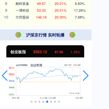
8
耐科装备
49.67
20.01%
6.83%
9
一博科技
53.33
20.01%
17.26%
10
方邦股份
146.16
20.00%
7.68%
沪深京行情 实时轮播
创业板指
3563.12
基
47.56
1.35%