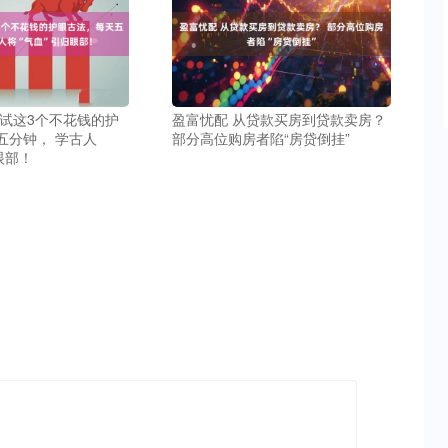
试试这3个不花钱的护
盈富忧配 从贷款买房到贷款卖房？
五分钟， 学古人
部分高位购房者陷“房贷倒挂”
眼部！