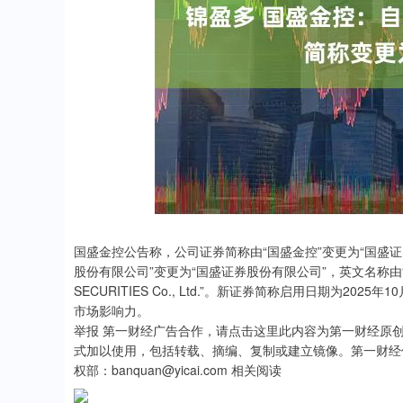
沪深300
4694.44
0.89
1.42%
43.13
0.9
国盛金控公告称，公司证券简称由“国盛金控”变更为“国盛证券
股份有限公司”变更为“国盛证券股份有限公司”，英文名称由“Guosheng 
SECURITIES Co., Ltd.”。新证券简称启用日期为
市场影响力。
举报 第一财经广告合作，请点击这里此内容为第一财经原
式加以使用，包括转载、摘编、复制或建立镜像。第一财经
权部：banquan@yicai.com 相关阅读