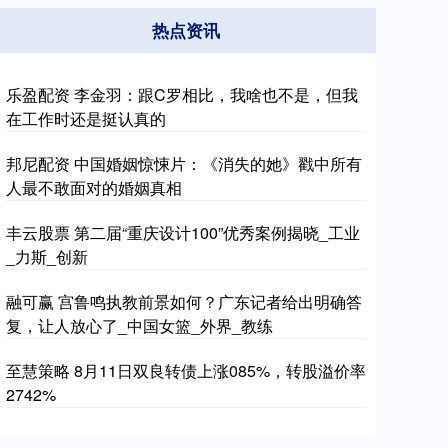
热点资讯
乐盈配资 李金羽：跟C罗相比，我啥也不是，但我
在工作时还是挺认真的
邦尼配资 中国婚姻惊悚片：《消失的她》戳中所有
人最不敢面对的婚姻真相
丰云股票 第二届“重庆设计100”优秀案例揭晓_工业
_力斯_创新
融可赢 宫鲁鸣执教前景如何？广东记者给出明确答
复，让人放心了_中国女篮_外界_教练
至慧策略 8月11日双良转债上涨085%，转股溢价率
2742%