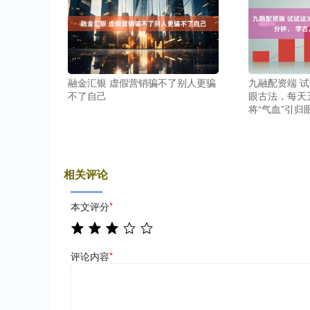
融金汇银 虚假营销骗不了别人更骗
九融配资端 
不了自己
眼古法，每天
将“气血”引归
相关评论
本文评分
*
评论内容
*