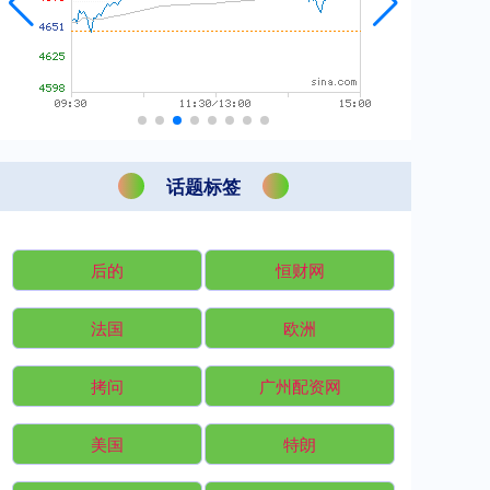
话题标签
后的
恒财网
法国
欧洲
拷问
广州配资网
美国
特朗