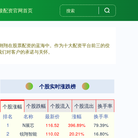
接配资官网首页
，翱翔在股票配资的蓝海中。作为十大配资平台前三的佼
我们对客户的承诺与关怀。
个股实时涨跌榜
个股跌幅
个股流入
个股流出
换手率
个股涨幅
排名
名称
最新价
涨幅
换手率
1
N展芯
116.52
396.89%
79.39%
2
锐翔智能
110.02
20.21%
16.80%