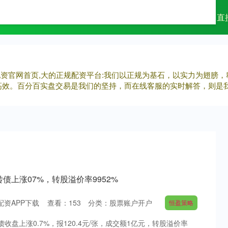
星配资官网
股票账户开户
股市如何配资
直
接配资官网首页,大的正规配资平台:我们以正规为基石，以实力为翅膀
高效。百分百实盘交易是我们的坚持，而在线客服的实时解答，则是
转债上涨07%，转股溢价率9952%
配资APP下载
查看：
153
分类：
股票账户开户
恒盈策略
债收盘上涨0.7%，报120.4元/张，成交额1亿元，转股溢价率