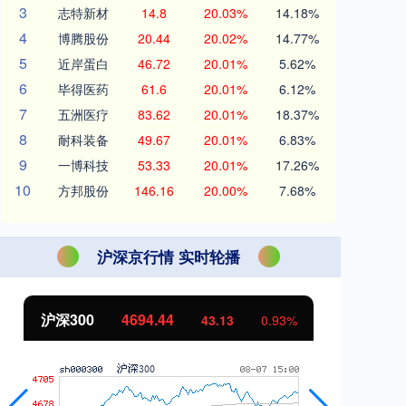
3
志特新材
14.8
20.03%
14.18%
4
博腾股份
20.44
20.02%
14.77%
5
近岸蛋白
46.72
20.01%
5.62%
6
毕得医药
61.6
20.01%
6.12%
7
五洲医疗
83.62
20.01%
18.37%
8
耐科装备
49.67
20.01%
6.83%
9
一博科技
53.33
20.01%
17.26%
10
方邦股份
146.16
20.00%
7.68%
沪深京行情 实时轮播
北证50
1134.24
创
11.37
1.01%