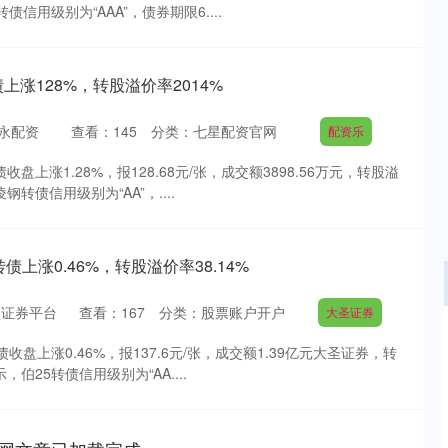
转债信用级别为“AAA”，债券期限6....
上涨128%，转股溢价率2014%
永配资
查看：
145
分类：
七星配资官网
配资乐
盘上涨1.28%，报128.68元/张，成交额3898.56万元，转股溢
钢转债信用级别为“AA”，....
转债上涨0.46%，转股溢价率38.14%
盈证券平台
查看：
167
分类：
股票账户开户
大圣证券
沪深300
4694.44
收盘上涨0.46%，报137.6元/张，成交额1.39亿元大圣证券，转
.42%
43.13
0.93%
，伯25转债信用级别为“AA....