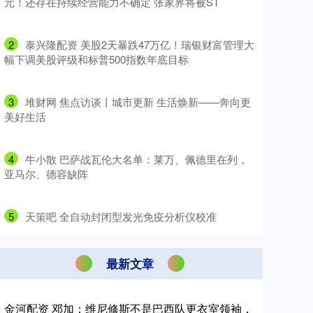
元！还存在持续经营能力不确定 张家界将被ST
2
​泰兴隆配资 美股2天暴跌47万亿！瑞银财富管理大
幅下调美股评级和标普500指数年底目标
3
​堆财网 焦点访谈丨城市更新 生活焕新——奔向更
美好生活
4
​牛小散 巴萨战瓦伦大名单：莱万、佩德里在列，
亚马尔、德容缺阵
5
​天策吧 全自动封闭型发光免疫分析仪校准
最新文章
金河配资 邓加：维尼修斯不是巴西队更衣室领袖，