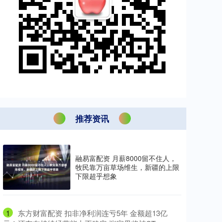
推荐资讯
融易富配资 月薪8000留不住人，
牧民靠万亩草场维生，新疆的上限
下限超乎想象
1
​东方财富配资 扣非净利润连亏5年 金额超13亿