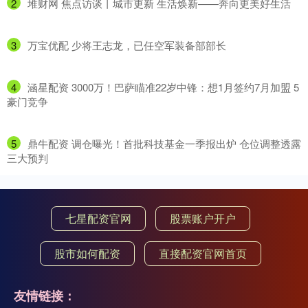
2
​堆财网 焦点访谈丨城市更新 生活焕新——奔向更美好生活
3
​万宝优配 少将王志龙，已任空军装备部部长
4
​涵星配资 3000万！巴萨瞄准22岁中锋：想1月签约7月加盟 5
豪门竞争
5
​鼎牛配资 调仓曝光！首批科技基金一季报出炉 仓位调整透露
三大预判
七星配资官网
股票账户开户
股市如何配资
直接配资官网首页
友情链接：