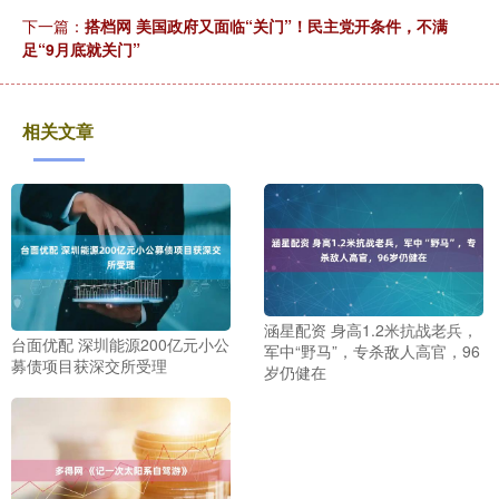
下一篇：
搭档网 美国政府又面临“关门”！民主党开条件，不满
足“9月底就关门”
相关文章
涵星配资 身高1.2米抗战老兵，
台面优配 深圳能源200亿元小公
军中“野马”，专杀敌人高官，96
募债项目获深交所受理
岁仍健在