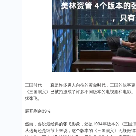
深证成指
14110.12
.92
0.57%
-34.08
-0
三国时代，一直是许多男人向往的黄金时代，三国的故事更
《三国演义》已被拍摄成了许多不同版本的电视剧和电影。
猛张飞。
展开剩余39%
然而，要说最经典的张飞形象，还是1994年版本的《三
从选角还是细节上来说，这个版本的《三国演义》无疑做得