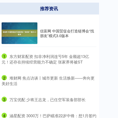
推荐资讯
信富网 中国贸促会打造链博会“找
朋友”模式3.0版本
1
​东方财富配资 扣非净利润连亏5年 金额超13亿
元！还存在持续经营能力不确定 张家界将被ST
2
​堆财网 焦点访谈丨城市更新 生活焕新——奔向更
美好生活
3
​万宝优配 少将王志龙，已任空军装备部部长
4
​涵星配资 3000万！巴萨瞄准22岁中锋：想1月签约