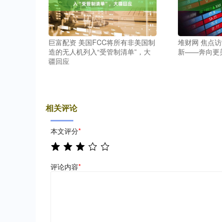
巨富配资 美国FCC将所有非美国制
堆财网 焦点
造的无人机列入“受管制清单”，大
新——奔向更
疆回应
相关评论
本文评分
*
评论内容
*