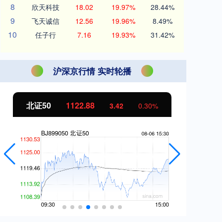
8
欣天科技
18.02
19.97%
28.44%
9
飞天诚信
12.56
19.96%
8.49%
10
任子行
7.16
19.93%
31.42%
沪深京行情 实时轮播
北证50
1122.88
创
3.42
0.30%