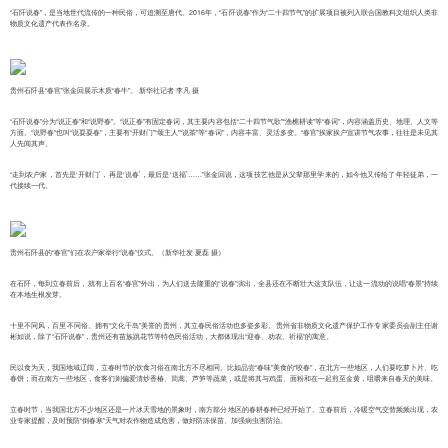
“石阡说春”，是当地世代流传的一种民俗，可追溯至唐代。2016年，“石阡说春”作为“二十四节气”的扩展项目被列入联合国教科文组织人类非
物质文化遗产代表作名录。
贵州石阡县“春官”张金回展示木质“春牛”。 新华社记者 李凡 摄
“石阡说春”分为“说正春”和“说野春”。“说正春”有固定春词，其主要内容包括“二十四节气歌”“渔樵耕读”等“春词”，内容涵盖历史、地理、人文等
方面。“说野春”也叫“说耍耍春”，主要有“开财门”“颂主人”“说茶”等“春词”，内容丰富、灵活多变。“春官”挨家挨户宣讲节气农事，往往是未见其
人先闻其声。
“走到农户家，首先是‘开财门’，再是‘说春’，最后是‘送福’……”张金回说，这项技艺他是从父辈那里学来的，如今他又传给了年轻徒弟，一
代接续一代。
贵州石阡县的“春官”们在农户家举行“说春”仪式。（新华社发 夏磊 摄）
在石阡，每到立春前后，就有上百名“春官”外出，为人们送去隆重的“说春”演出，全县还在不断壮大这支队伍，让这一流动的说唱“春景”持续
在本地生根发芽。
十里不同风，百里不同俗。拥有“文化千岛”美誉的贵州，其立春民俗活动也多姿多彩。贵州省非物质文化遗产保护工作专家委员会副主任谢
彬如说，除了“石阡说春”，贵州还有苗族跳花节等特色民俗活动，大都体现出“迎春、劝农、祈福”的寓意。
民以食为天，我国地域辽阔，立春时节的饮食习俗在南北方不尽相同。比如品尝“春味”美食的“咬春”，在北方一些地区，人们要吃萝卜片、吃
春饼；而在南方一些地区，食客们则偏爱清炒香椿、茼蒿、芦笋等蔬菜，或是将其与鸡蛋、面粉和在一起煎至金黄，咀嚼来自春天的美味。
立春时节，当我国北方不少地区还是一片冰天雪地的景象时，南方部分地区的春耕春种已经开始了。立春前后，冷暖空气交替频频出现，农
业专家提醒，及时预防“倒春寒”天气对农作物造成危害，做好防冻保苗、加强病虫害防治。