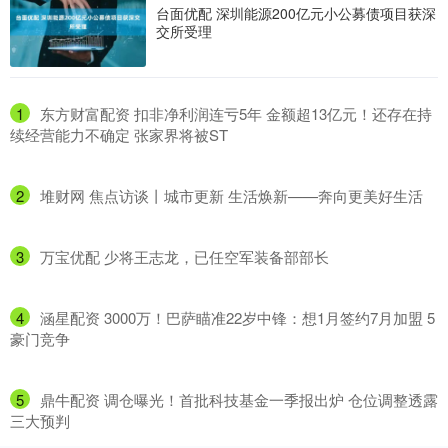
台面优配 深圳能源200亿元小公募债项目获深
交所受理
1
​东方财富配资 扣非净利润连亏5年 金额超13亿元！还存在持
续经营能力不确定 张家界将被ST
2
​堆财网 焦点访谈丨城市更新 生活焕新——奔向更美好生活
3
​万宝优配 少将王志龙，已任空军装备部部长
4
​涵星配资 3000万！巴萨瞄准22岁中锋：想1月签约7月加盟 5
豪门竞争
5
​鼎牛配资 调仓曝光！首批科技基金一季报出炉 仓位调整透露
三大预判