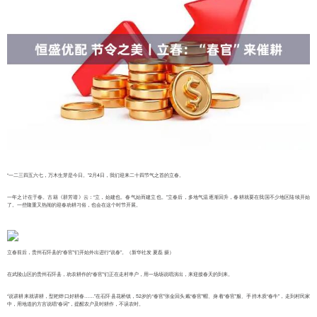
“一二三四五六七，万木生芽是今日。”2月4日，我们迎来二十四节气之首的立春。
一年之计在于春。古籍《群芳谱》云：“立，始建也。春气始而建立也。”立春后，多地气温逐渐回升，春耕就要在我国不少地区陆续开始
了。一些隆重又热闹的迎春劝耕习俗，也会在这个时节开展。
立春前后，贵州石阡县的“春官”们开始外出进行“说春”。（新华社发 夏磊 摄）
在武陵山区的贵州石阡县，劝农耕作的“春官”们正在走村串户，用一场场说唱演出，来迎接春天的到来。
“说讲耕来就讲耕，型耙铧口好耕春……”在石阡县花桥镇，52岁的“春官”张金回头戴“春官”帽、身着“春官”服、手持木质“春牛”，走到村民家
中，用地道的方言说唱“春词”，提醒农户及时耕作，不误农时。